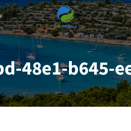
l
bd-48e1-b645-e