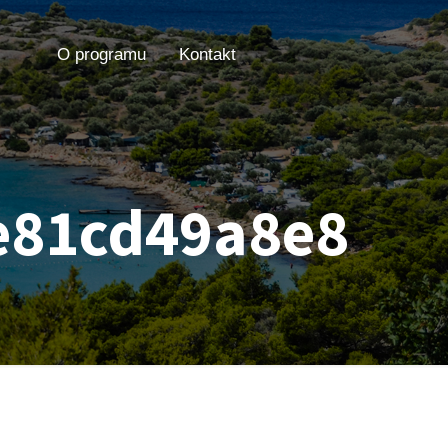
O programu
Kontakt
e81cd49a8e8