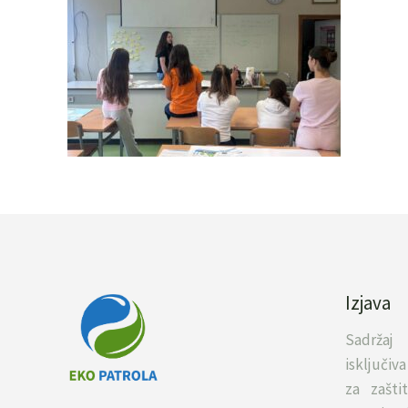
Izjava
Sadržaj
isključi
za zašti