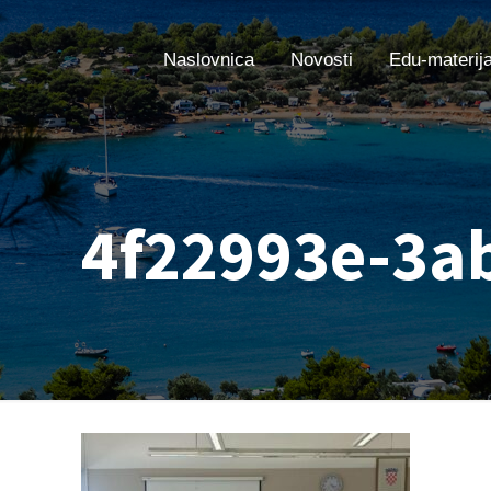
Naslovnica
Novosti
Edu-materija
4f22993e-3a