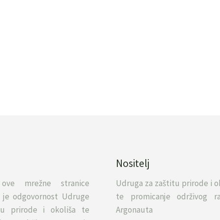
Nositelj
 ove mrežne stranice
Udruga za zaštitu prirode i o
va je odgovornost Udruge
te promicanje održivog ra
tu prirode i okoliša te
Argonauta