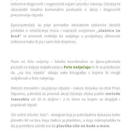
radionice dogovorili i organizirali najam plovila i lokaciju čišćenja te
obavijestili lokalno komunalno poduzeće o akciji i dogovorili
preuzimanje otpada.
Djeca-patrolaši su prije provedbe edukativne radionice istražili
podatke o onečišćenju mora i napravili svojevrsne
„ulaznice za
brod“
te animirali roditelje da sudjeluju u posljednjoj aktivnosti
radionice kako bi joj i sami dali doprinos.
Poziv na foto natječaj –
lokalni koordinatori su djecu-patrolaše
pozvali na daljnje sudjelovanje u
Foto natječaju
te ih se potaknulo
da „na licu mjesta“ slikaju neke fotografije s kojima bi mogli
sudjelovati u foto natječaju.
Metoda transekta i skupljanje otpada –
nakon dolaska na otok Prvić
Šepurinu, patrolaši su prionuli akciji čišćenja otoka putem
metode
transekta
od 10 m duljine i 2 m širine na kojem su skupljali i
popisivali otpad.
Što sadrži želudac kita? –
energizer koji je patrolašima dokazao kako
plavetni kit ne bira koja čestica je plankton, a koja mikroplastika te
da je potrebno učiniti sve da
plastika više ne bude u moru
.