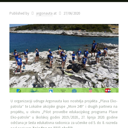
Published by
argonauta
at
27/06/2020
U organizaciji udruge Argonauta kao nositelja projekta „Plava Eko-
patrola“ te Lokalne akcijske grupe „More 249“ i drugih partnera na
projektu, u okviru „Pilot provedbe edukacijskog programa Plave
Eko-patrole“ u školskoj godini 2019./2020., 27. lipnja 2020. godine
održana je šesta edukativna radionica za učenike od 5. do 8. razreda