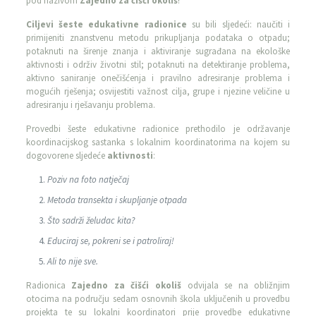
pod nazivom
Zajedno za čišći okoliš
!
Ciljevi šeste edukativne radionice
su bili sljedeći: naučiti i
primijeniti znanstvenu metodu prikupljanja podataka o otpadu;
potaknuti na širenje znanja i aktiviranje sugrađana na ekološke
aktivnosti i održiv životni stil; potaknuti na detektiranje problema,
aktivno saniranje onečišćenja i pravilno adresiranje problema i
mogućih rješenja; osvijestiti važnost cilja, grupe i njezine veličine u
adresiranju i rješavanju problema.
Provedbi šeste edukativne radionice prethodilo je održavanje
koordinacijskog sastanka s lokalnim koordinatorima na kojem su
dogovorene sljedeće
aktivnosti
:
Poziv na foto natječaj
Metoda transekta i skupljanje otpada
Što sadrži želudac kita?
Educiraj se, pokreni se i patroliraj!
Ali to nije sve.
Radionica
Zajedno za čišći okoliš
odvijala se na obližnjim
otocima na području sedam osnovnih škola uključenih u provedbu
projekta te su lokalni koordinatori prije provedbe edukativne