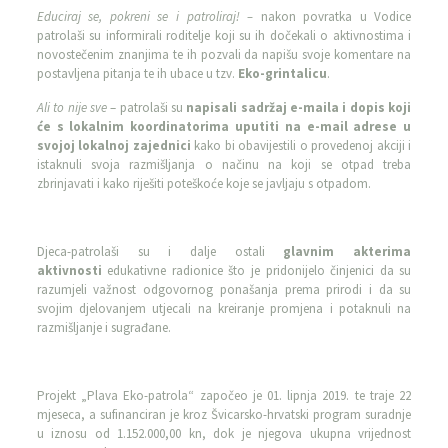
Educiraj se, pokreni se i patroliraj! –
nakon povratka u Vodice
patrolaši su informirali roditelje koji su ih dočekali o aktivnostima i
novostečenim znanjima te ih pozvali da napišu svoje komentare na
postavljena pitanja te ih ubace u tzv.
Eko-grintalicu
.
Ali to nije sve
– patrolaši su
napisali sadržaj e-maila i dopis koji
će s lokalnim koordinatorima uputiti na e-mail adrese u
svojoj lokalnoj zajednici
kako bi obavijestili o provedenoj akciji i
istaknuli svoja razmišljanja o načinu na koji se otpad treba
zbrinjavati i kako riješiti poteškoće koje se javljaju s otpadom.
Djeca-patrolaši su i dalje ostali
glavnim akterima
aktivnosti
edukativne radionice što je pridonijelo činjenici da su
razumjeli važnost odgovornog ponašanja prema prirodi i da su
svojim djelovanjem utjecali na kreiranje promjena i potaknuli na
razmišljanje i sugrađane.
Projekt „Plava Eko-patrola“ započeo je 01. lipnja 2019. te traje 22
mjeseca, a sufinanciran je kroz Švicarsko-hrvatski program suradnje
u iznosu od 1.152.000,00 kn, dok je njegova ukupna vrijednost