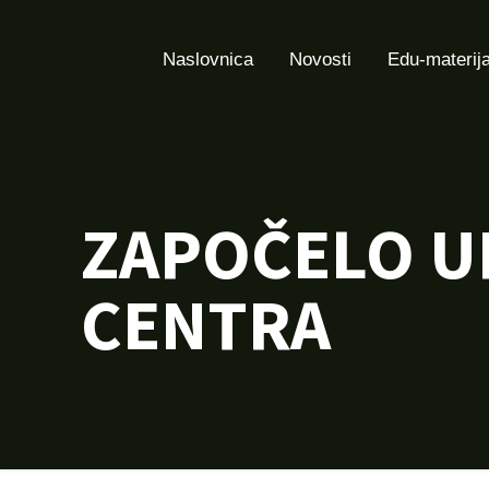
Naslovnica
Novosti
Edu-materija
ZAPOČELO U
CENTRA