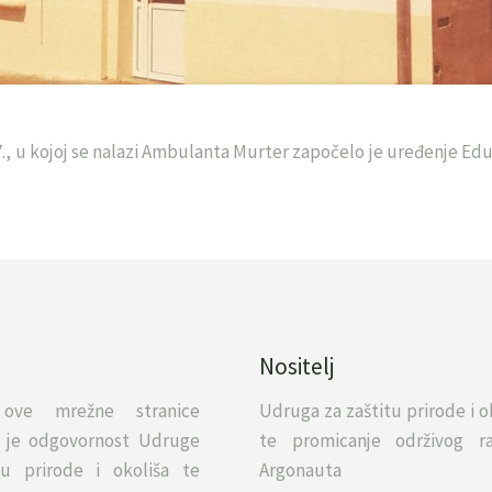
7., u kojoj se nalazi Ambulanta Murter započelo je uređenje Ed
Nositelj
 ove mrežne stranice
Udruga za zaštitu prirode i o
va je odgovornost Udruge
te promicanje održivog ra
tu prirode i okoliša te
Argonauta